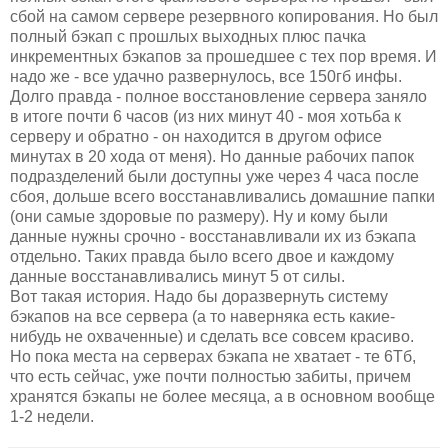
сбой на самом сервере резервного копирования. Но был
полный бэкап с прошлых выходных плюс пачка
инкрементных бэкапов за прошедшее с тех пор время. И
надо же - все удачно развернулось, все 150гб инфы.
Долго правда - полное восстановление сервера заняло
в итоге почти 6 часов (из них минут 40 - моя хотьба к
серверу и обратно - он находится в другом офисе
минутах в 20 хода от меня). Но данные рабочих папок
подразделений были доступны уже через 4 часа после
сбоя, дольше всего восстанавливались домашние папки
(они самые здоровые по размеру). Ну и кому были
данные нужны срочно - восстанавливали их из бэкапа
отдельно. Таких правда было всего двое и каждому
данные восстанавливались минут 5 от силы.
Вот такая история. Надо бы доразвернуть систему
бэкапов на все сервера (а то наверняка есть какие-
нибудь не охваченные) и сделать все совсем красиво.
Но пока места на серверах бэкапа не хватает - те 6Тб,
что есть сейчас, уже почти полностью забиты, причем
хранятся бэкапы не более месяца, а в основном вообще
1-2 недели.