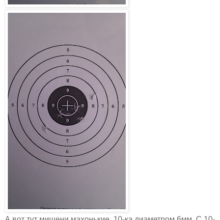
А вот тут мишени махонькие, 10-ка диаметром 6мм. С 10-