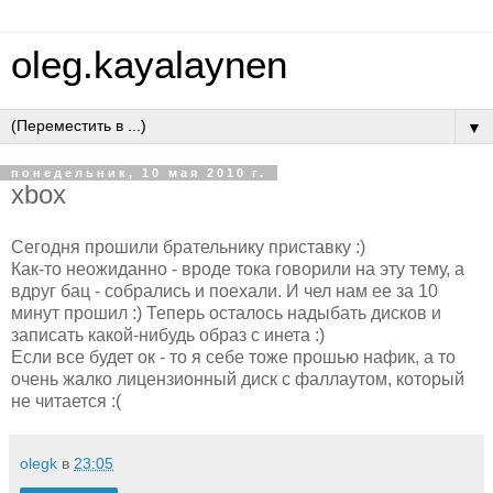
oleg.kayalaynen
▼
понедельник, 10 мая 2010 г.
xbox
Сегодня прошили брательнику приставку :)
Как-то неожиданно - вроде тока говорили на эту тему, а
вдруг бац - собрались и поехали. И чел нам ее за 10
минут прошил :) Теперь осталось надыбать дисков и
записать какой-нибудь образ с инета :)
Если все будет ок - то я себе тоже прошью нафик, а то
очень жалко лицензионный диск с фаллаутом, который
не читается :(
olegk
в
23:05