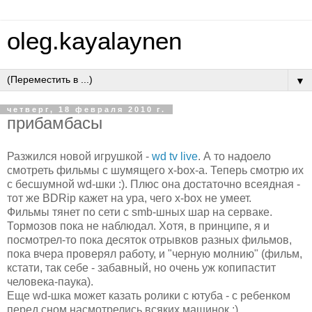
oleg.kayalaynen
▼
четверг, 18 февраля 2010 г.
прибамбасы
Разжился новой игрушкой -
wd tv live
. А то надоело
смотреть фильмы с шумящего x-box-а. Теперь смотрю их
с бесшумной wd-шки :). Плюс она достаточно всеядная -
тот же BDRip кажет на ура, чего x-box не умеет.
Фильмы тянет по сети с smb-шных шар на серваке.
Тормозов пока не наблюдал. Хотя, в принципе, я и
посмотрел-то пока десяток отрывков разных фильмов,
пока вчера проверял работу, и "черную молнию" (фильм,
кстати, так себе - забавный, но очень уж копипастит
человека-паука).
Еще wd-шка может казать ролики с ютуба - с ребенком
перед сном насмотрелись всяких машинок :)