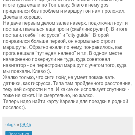
итоге туда ехали по Топплану, благо к нему gps
прицепился без проблем и маршрут он нам проложил.
Доехали хорошо.
На даче первым делом залез наверх, подключил ноут и
поставил качаться еще проги (скайлинк рулит!). В итоге
поставил себе "гис русса" и "city guide". Второй
понравился больше первой, он нормально строит
маршруты. Обратно ехали по нему, понравилось, как
прога вещала "тут едем налево" и т.п. В одном месте
намерненно повернули не туда, куда советовал
навигатор - он перестроил маршрут с учетом того, куда
мы поехали. Клево :).
Жалко только, что сити гюйд не умеет показывать
датчики, как гисрусса. Типа там пройденного расстояния,
текущей скорости и т.п. И какие он использует спутники -
тоже не кажет. Не смертельно, но жалко.
Теперь надо найти карту Карелии для поездки в родной
поселок :).
olegk
в
09:45
Поделиться