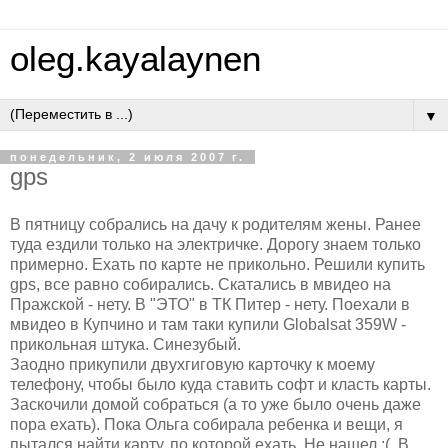
oleg.kayalaynen
▼
понедельник, 2 июля 2007 г.
gps
В пятницу собрались на дачу к родителям жены. Ранее
туда ездили только на электричке. Дорогу знаем только
примерно. Ехать по карте не прикольно. Решили купить
gps, все равно собирались. Скатались в мвидео на
Пражской - нету. В "ЭТО" в ТК Питер - нету. Поехали в
мвидео в Купчино и там таки купили Globalsat 359W -
прикольная штука. Синезубый.
Заодно прикупили двухгиговую карточку к моему
телефону, чтобы было куда ставить софт и класть карты.
Заскочили домой собраться (а то уже было очень даже
пора ехать). Пока Ольга собирала ребенка и вещи, я
пытался найти карту, по которой ехать. Не нашел :(. В